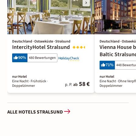
Deutschland · Ostseeküste · Stralsund
Deutschland · Ostseeküs
IntercityHotel Stralsund
Vienna House 
Baltic Stralsun
90
%
480 Bewertungen
71
%
448 Bewert
nur Hotel
nur Hotel
Eine Nacht
· Frühstück
·
Eine Nacht
· Ohne Verpf
58 €
p. P.
ab
Doppelzimmer
Doppelzimmer
ALLE HOTELS STRALSUND