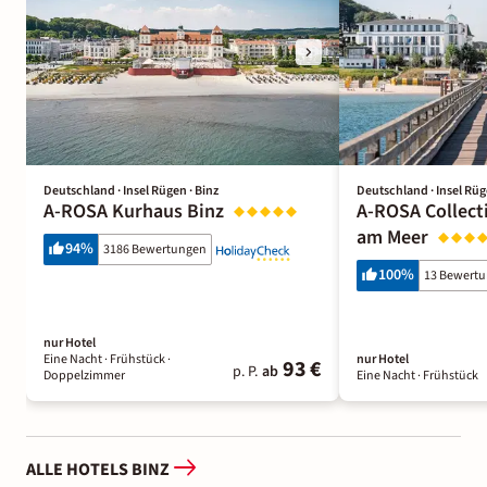
Deutschland · Insel Rügen · Binz
Deutschland · Insel Rüg
A-ROSA Kurhaus Binz
A-ROSA Collect
am Meer
94
%
3186 Bewertungen
100
%
13 Bewert
nur Hotel
Eine Nacht
· Frühstück
·
nur Hotel
93 €
p. P.
ab
Doppelzimmer
Eine Nacht
· Frühstück
ALLE HOTELS BINZ