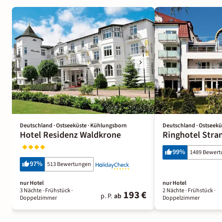
Deutschland · Ostseeküste · Kühlungsborn
Deutschland · Ostseekü
Hotel Residenz Waldkrone
Ringhotel Stra
99
%
1489 Bewer
97
%
513 Bewertungen
nur Hotel
nur Hotel
3 Nächte
· Frühstück
·
2 Nächte
· Frühstück
·
193 €
p. P.
ab
Doppelzimmer
Doppelzimmer