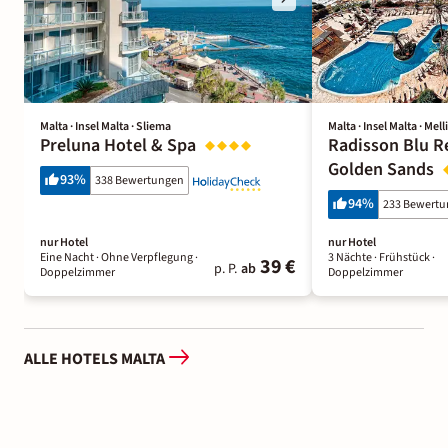
Malta · Insel Malta · Sliema
Malta · Insel Malta · Mel
Preluna Hotel & Spa
Radisson Blu R
Golden Sands
93
%
338 Bewertungen
94
%
233 Bewert
nur Hotel
nur Hotel
Eine Nacht
· Ohne Verpflegung
·
3 Nächte
· Frühstück
·
39 €
p. P.
ab
Doppelzimmer
Doppelzimmer
ALLE HOTELS MALTA