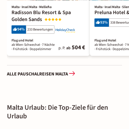
Malta · Insel Malta · Mellieħa
Malta · Insel Malta · Sli
Radisson Blu Resort & Spa
Preluna Hotel 
Golden Sands
93
%
338 Bewert
94
%
233 Bewertungen
Flug und Hotel
Flug und Hotel
ab Wien-Schwechat ·
7 Nächte
ab Wien-Schwechat ·
7 
504 €
p. P.
ab
· Frühstück
· Doppelzimmer
· Frühstück
· Doppelzi
ALLE PAUSCHALREISEN MALTA
Malta Urlaub: Die Top-Ziele für den
Urlaub