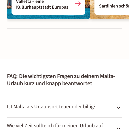
Valletta – eine
Sardinien schö
Kulturhauptstadt Europas
FAQ: Die wichtigsten Fragen zu deinem Malta-
Urlaub kurz und knapp beantwortet
Ist Malta als Urlaubsort teuer oder billig?
Die Preise auf Malta lassen sich in den beliebten
Wie viel Zeit sollte ich für meinen Urlaub auf