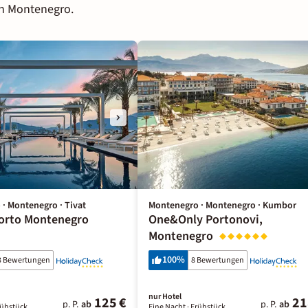
in Montenegro.
· Montenegro · Tivat
Montenegro · Montenegro · Kumbor
orto Montenegro
One&Only Portonovi,
Montenegro
100
%
3 Bewertungen
8 Bewertungen
nur Hotel
125 €
21
p. P.
ab
p. P.
ab
rühstück
Eine Nacht
· Frühstück