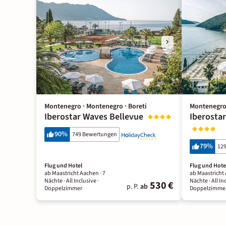
Montenegro · Montenegro · Boreti
Montenegro 
Iberostar Waves Bellevue
Iberosta
90
%
749 Bewertungen
79
%
12
Flug und Hotel
Flug und Hote
ab Maastricht Aachen ·
7
ab Maastricht
Nächte
· All Inclusive
·
Nächte
· All In
530 €
p. P.
ab
Doppelzimmer
Doppelzimme