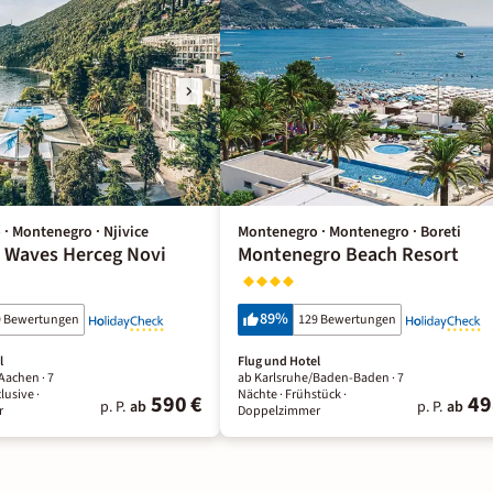
· Montenegro · Njivice
Montenegro · Montenegro · Boreti
r Waves Herceg Novi
Montenegro Beach Resort
89
%
9 Bewertungen
129 Bewertungen
l
Flug und Hotel
 Aachen ·
7
ab Karlsruhe/Baden-Baden ·
7
clusive
·
Nächte
· Frühstück
·
590 €
49
p. P.
ab
p. P.
ab
r
Doppelzimmer