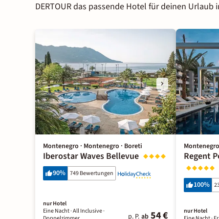
DERTOUR das passende Hotel für deinen Urlaub 
Montenegro · Montenegro · Boreti
Montenegro 
Iberostar Waves Bellevue
Regent P
90
%
749 Bewertungen
100
%
2
nur Hotel
Eine Nacht
· All Inclusive
·
nur Hotel
54 €
p. P.
ab
Doppelzimmer
Eine Nacht
· F