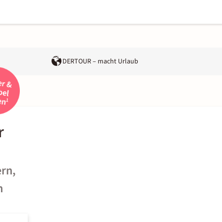
DERTOUR – macht Urlaub
r
rn,
n