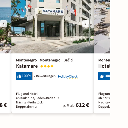
Montenegro · Montenegro · Bečići
Montenegro · Mon
Katamare
Hotel Olea
100
%
100
%
2 Bewertungen
1 Bewer
Flug und Hotel
Flug und Hotel
ab Karlsruhe/Baden-Baden ·
7
ab Karlsruhe/Baden
Nächte
· Frühstück
·
Nächte
· Frühstück
·
8 €
612 €
p. P.
ab
Doppelzimmer
Doppelzimmer