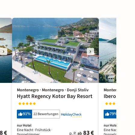
Montenegro · Montenegro · Donji Stoliv
Montenegro · Mon
Hyatt Regency Kotor Bay Resort
Iberostar Wa
91
%
79
%
22 Bewertungen
129 Bewe
nur Hotel
nur Hotel
Eine Nacht
· Frühstück
·
Eine Nacht
· All Inclu
8 €
83 €
p. P.
ab
Doppelzimmer
Doppelzimmer