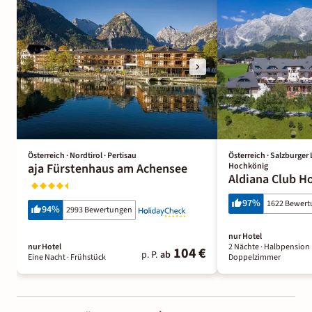
Österreich · Nordtirol · Pertisau
Österreich · Salzburge
aja Fürstenhaus am Achensee
Hochkönig
Aldiana Club H
97
%
1622 Bewer
94
%
2993 Bewertungen
nur Hotel
nur Hotel
2 Nächte
· Halbpension 
104 €
p. P.
ab
Eine Nacht
· Frühstück
Doppelzimmer