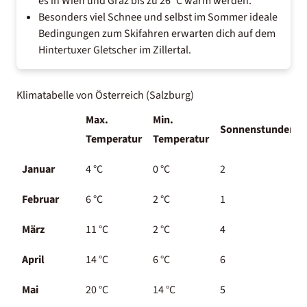
es in Wien und Graz bis zu 26 °C warm werden.
Besonders viel Schnee und selbst im Sommer ideale
Bedingungen zum Skifahren erwarten dich auf dem
Hintertuxer Gletscher im Zillertal.
Klimatabelle von Österreich (Salzburg)
Max.
Min.
Sonnenstunden
Temperatur
Temperatur
Januar
4 °C
0 °C
2
Februar
6 °C
2 °C
1
März
11 °C
2 °C
4
April
14 °C
6 °C
6
Mai
20 °C
14 °C
5