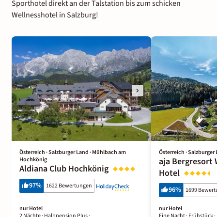
Sporthotel direkt an der Talstation bis zum schicken
Wellnesshotel in Salzburg!
Österreich · Salzburger Land · Mühlbach am
Österreich · Salzburge
Hochkönig
aja Bergresort
Aldiana Club Hochkönig
Hotel
97
%
1622 Bewertungen
96
%
1699 Bewer
nur Hotel
nur Hotel
2 Nächte
· Halbpension Plus
·
Eine Nacht
· Frühstück
·