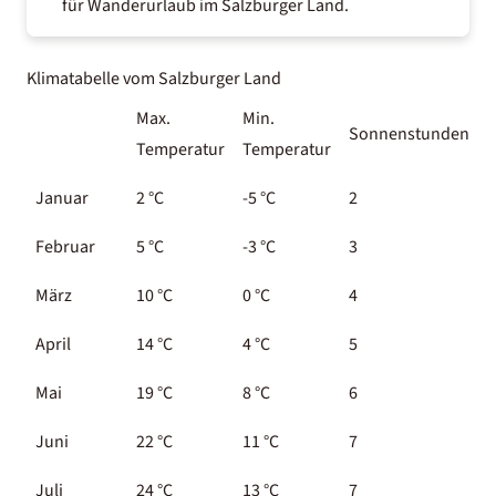
für Wanderurlaub im Salzburger Land.
Klimatabelle vom Salzburger Land
Max.
Min.
Sonnenstunden
W
Temperatur
Temperatur
Januar
2
°C
-5
°C
2
3
Februar
5
°C
-3
°C
3
März
10
°C
0
°C
4
April
14
°C
4
°C
5
Mai
19
°C
8
°C
6
Juni
22
°C
11
°C
7
Juli
24
°C
13
°C
7