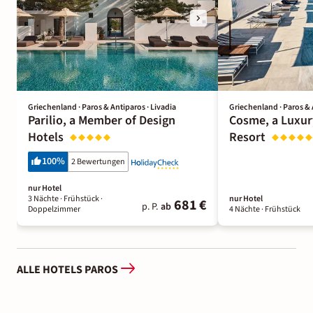
Griechenland · Paros & Antiparos · Livadia
Griechenland · Paros & 
Parilio, a Member of Design
Cosme, a Luxur
Hotels
Resort
100
%
2 Bewertungen
nur Hotel
3 Nächte
· Frühstück
·
nur Hotel
681 €
p. P.
ab
Doppelzimmer
4 Nächte
· Frühstück
ALLE HOTELS PAROS