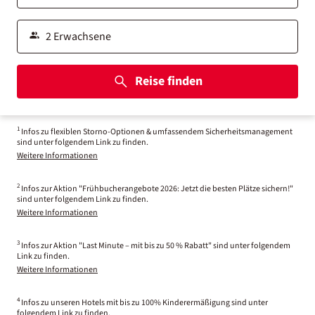
Reise finden
1
Infos zu flexiblen Storno-Optionen & umfassendem Sicherheitsmanagement
sind unter folgendem Link zu finden.
Weitere Informationen
2
Infos zur Aktion "Frühbucherangebote 2026: Jetzt die besten Plätze sichern!"
sind unter folgendem Link zu finden.
Weitere Informationen
3
Infos zur Aktion "Last Minute – mit bis zu 50 % Rabatt" sind unter folgendem
Link zu finden.
Weitere Informationen
4
Infos zu unseren Hotels mit bis zu 100% Kinderermäßigung sind unter
folgendem Link zu finden.