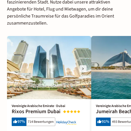
faszinierenden Stadt. Nutze dabei unsere attraktiven
Angebote für Hotel, Flug und Mietwagen, um dir deine
persönliche Traumreise für das Golfparadies im Orient
zusammenzustellen.
Vereinigte Arabische Emirate · Dubai
Vereinigte Arabische Em
Rixos Premium Dubai
Jumeirah Beac
97
%
91
%
714 Bewertungen
493 Bewert