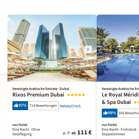
Vereinigte Arabische Emirate · Dubai
Vereinigte Arabische Em
Rixos Premium Dubai
Le Royal Mérid
& Spa Dubai
97
%
714 Bewertungen
99
%
605 Bewert
nur Hotel
nur Hotel
Eine Nacht
· Ohne
Eine Nacht
· Frühstück
·
111 €
p. P.
ab
Verpflegung
Doppelzimmer