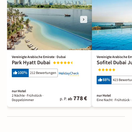
Vereinigte Arabische Emirate · Dubai
Vereinigte Arabische Em
Park Hyatt Dubai
Sofitel Dubai 
100
%
212 Bewertungen
88
%
423 Bewert
nur Hotel
2 Nächte
· Frühstück
·
nur Hotel
778 €
p. P.
ab
Doppelzimmer
Eine Nacht
· Frühstück
·