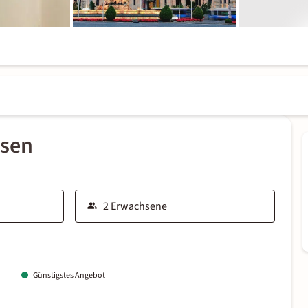
ssen
Günstigstes Angebot