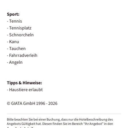
Sport:
- Tennis
- Tennisplatz
- Schnorcheln
- Kanu
- Tauchen
- Fahrradverleih
- Angeln
Tipps & Hinweise:
- Haustiere erlaubt
© GIATA GmbH 1996 - 2026
Bitte beachten Sie bei einer Buchung, dass nur die Hotelbeschreibung des
Angebots Gültigkeit hat. Diesen finden Sie im Bereich “Ihr Angebot” in den