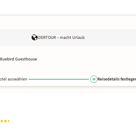
DERTOUR – macht Urlaub
Bluebird Guesthouse
otel auswählen
Reisedetails festlege
e