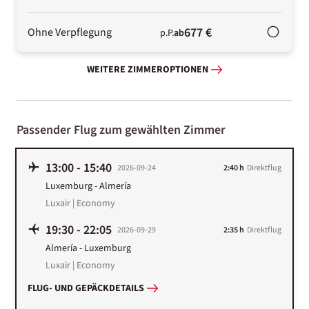
677 €
Ohne Verpflegung
p.P.
ab
WEITERE ZIMMEROPTIONEN
Passender Flug zum gewählten Zimmer
13:00
-
15:40
2026-09-24
2:40 h
Direktflug
Luxemburg
-
Almería
Luxair | Economy
19:30
-
22:05
2026-09-29
2:35 h
Direktflug
Almería
-
Luxemburg
Luxair | Economy
FLUG- UND GEPÄCKDETAILS