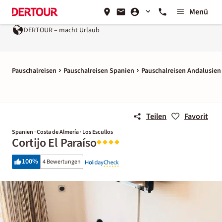
Menü
DERTOUR – macht Urlaub
Pauschalreisen
Pauschalreisen Spanien
Pauschalreisen Andalusien
Teilen
Favorit
Spanien · Costa de Almería · Los Escullos
Cortijo El Paraíso
100
%
4 Bewertungen