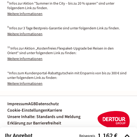
6
Infos zur Aktion "Summer in the City – bis zu 20 % sparen" sind unter
folgendem Link zu finden.
Weitere Informationen
9
Infos zur 3 Tage Bestpreis-Garantie sind unter folgendem Link zu finden.
Weitere Informationen
11
Infos zur Aktion „Kostenfreies Flexpaket-Upgrade bei Reisen in den
Orient“ sind unter folgendem Link zu finden:
Weitere Informationen
*Infos zum Kundenportal-Rabattgutschein mit Ersparnis von bis zu 300 € sind
unter folgendem Link zu finden:
Weitere Informationen
Impressum
AGB
Datenschutz
Cookie-Einstellungen
Karriere
Unsere Inhalte: Standards und Meldung
Erklärung zur Barrierefreiheit
Individuelle Reiseplanung mit einem
1.162 €
Ihr Angebot
Reiseexperten
Reisepreis