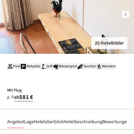
20 Hotelbilder
Pool
Parkplatz
Golf
Wassersport
Tauchen
Wandern
Mit Flug
581 €
ab
p. P.
Angebot
Lage
Hotelüberblick
Hotelbeschreibung
Bewertungen