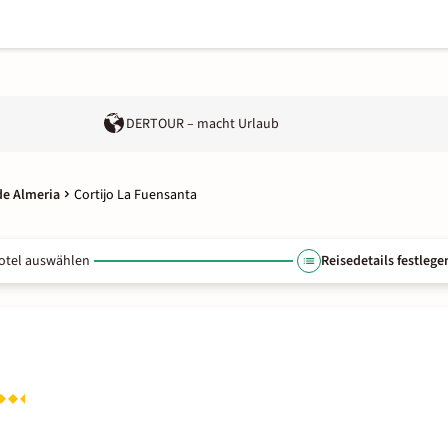
DERTOUR – macht Urlaub
de Almeria
Cortijo La Fuensanta
otel auswählen
Reisedetails festlege