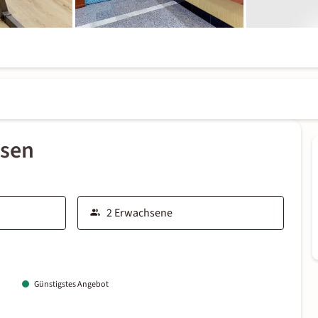
ssen
Günstigstes Angebot