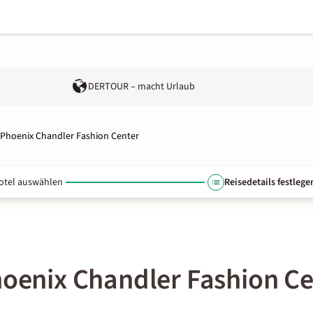
DERTOUR – macht Urlaub
s Phoenix Chandler Fashion Center
otel auswählen
Reisedetails festlege
hoenix Chandler Fashion C