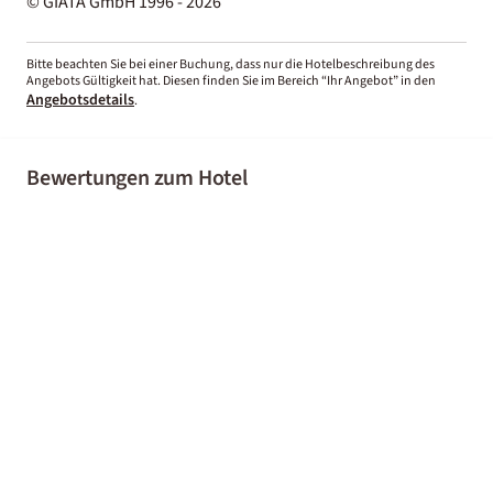
© GIATA GmbH 1996 - 2026
Bitte beachten Sie bei einer Buchung, dass nur die Hotelbeschreibung des
Angebots Gültigkeit hat. Diesen finden Sie im Bereich “Ihr Angebot” in den
Angebotsdetails
.
Bewertungen zum Hotel