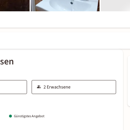
ssen
Günstigstes Angebot