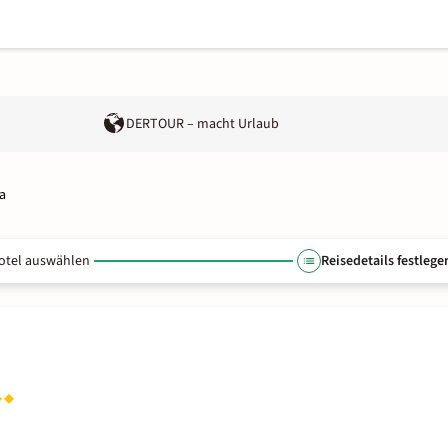
DERTOUR – macht Urlaub
a
otel auswählen
Reisedetails festlege