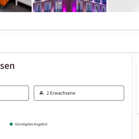
ssen
Günstigstes Angebot