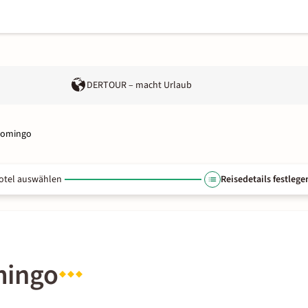
DERTOUR – macht Urlaub
Domingo
otel auswählen
Reisedetails festlege
mingo