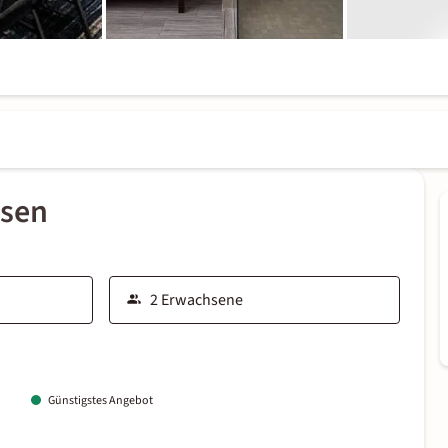
ssen
Günstigstes Angebot