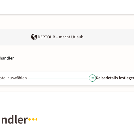
DERTOUR – macht Urlaub
Chandler
otel auswählen
Reisedetails festlege
andler