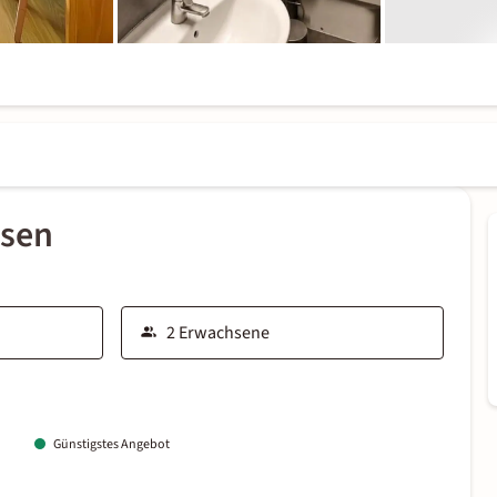
ssen
Günstigstes Angebot