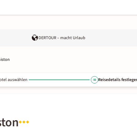
DERTOUR – macht Urlaub
miston
otel auswählen
Reisedetails festlege
ston