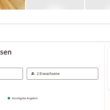
ssen
Günstigstes Angebot