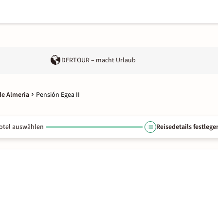
DERTOUR – macht Urlaub
de Almeria
Pensión Egea II
otel auswählen
Reisedetails festlege