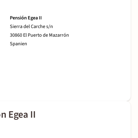
Pensión Egea II
Sierra del Carche s/n
30860 El Puerto de Mazarrón
Spanien
n Egea II