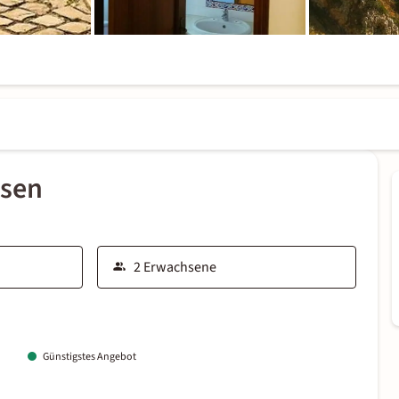
ssen
Günstigstes Angebot