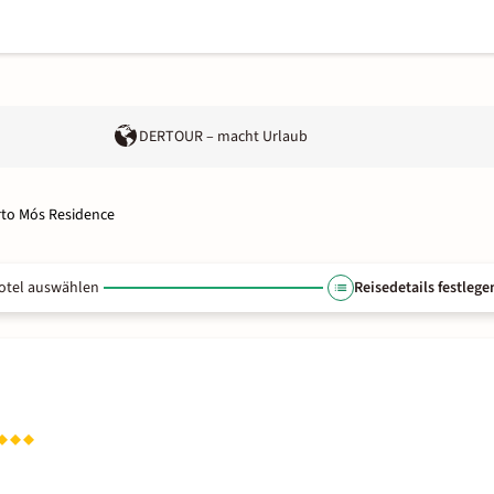
DERTOUR – macht Urlaub
to Mós Residence
otel auswählen
Reisedetails festlege