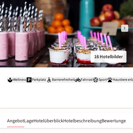
16 Hotelbilder
Wellness
Parkplatz
Barrierefreiheit
Fahrrad
Sport
Haustiere erl
Angebot
Lage
Hotelüberblick
Hotelbeschreibung
Bewertungen