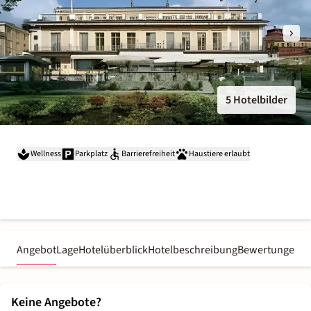
5 Hotelbilder
Wellness
Parkplatz
Barrierefreiheit
Haustiere erlaubt
Angebot
Lage
Hotelüberblick
Hotelbeschreibung
Bewertungen
Keine Angebote?