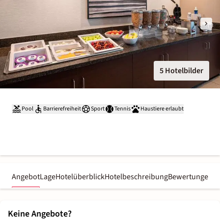
5 Hotelbilder
Pool
Barrierefreiheit
Sport
Tennis
Haustiere erlaubt
Angebot
Lage
Hotelüberblick
Hotelbeschreibung
Bewertungen
Keine Angebote?