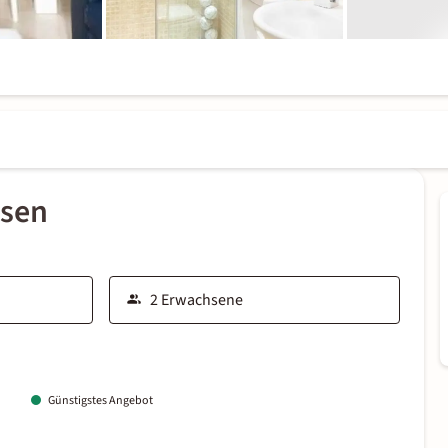
ssen
Günstigstes Angebot