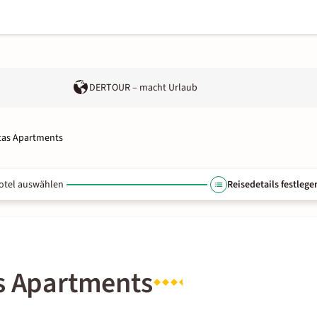
DERTOUR – macht Urlaub
etas Apartments
otel auswählen
Reisedetails festlege
as Apartments