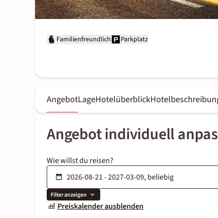
Familienfreundlich
Parkplatz
Angebot
Lage
Hotelüberblick
Hotelbeschreibun
Angebot individuell anpa
Wie willst du reisen?
Filter anzeigen
Preiskalender ausblenden