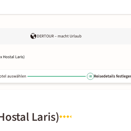
DERTOUR – macht Urlaub
x Hostal Laris)
otel auswählen
Reisedetails festlege
Hostal Laris)