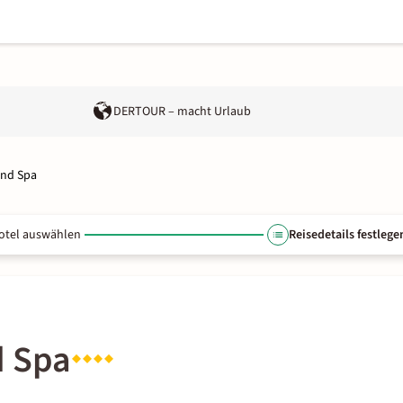
DERTOUR – macht Urlaub
and Spa
otel auswählen
Reisedetails festlege
d Spa