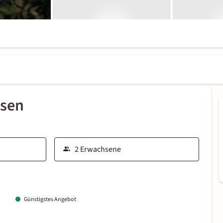
ssen
Günstigstes Angebot