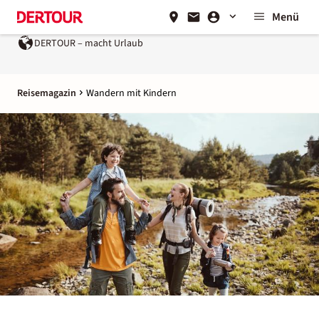
Menü
DERTOUR – macht Urlaub
Ein Unternehmen der
REWE G
Reisemagazin
Wandern mit Kindern