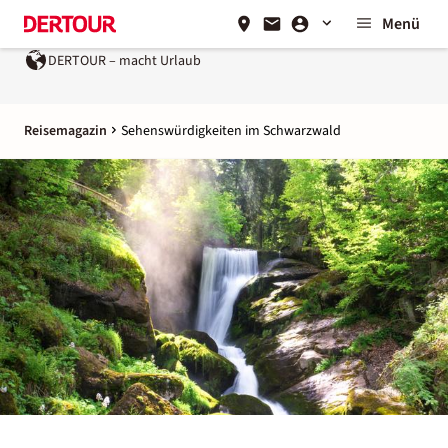
Menü
Urlaub
Ein Unternehmen der
REWE Group
Reisemagazin
Sehenswürdigkeiten im Schwarzwald