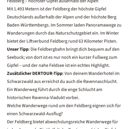
Feldberg – höchster Gipfel außerhalb der Alpen
Mit 1.493 Metern ist der Feldberg der höchste Gipfel
Deutschlands außerhalb der Alpen und der höchste Berg
Baden-Württembergs. Im Sommer laden Panoramawege zu
Wanderungen durch das Naturschutzgebiet ein. Im Winter
bietet der Liftverbund Feldberg rund 63 Kilometer Pisten.
Unser Tipp
: Die Feldbergbahn bringt dich bequem auf den
Seebuck; von dort ist es nur noch ein kurzer Fußweg zum
Gipfel – und der nahe Feldsee ist ein echtes Highlight.
Zusätzlicher DERTOUR-Tipp
: Von deinem
Wanderhotel im
Schwarzwald
aus erreichst du auch die Ravennaschlucht.
Ein Wanderweg führt durch die enge Schlucht am
historischen Ravenna-Viadukt vorbei.
Welche Wanderwege rund um den Feldberg eignen sich für
einen Schwarzwald-Ausflug?
Der Feldberg bietet abwechslungsreiche Wanderwege für