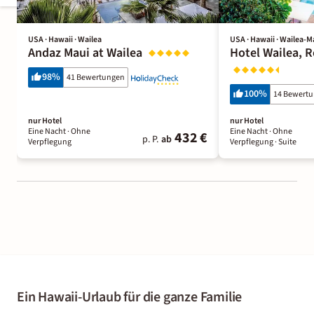
USA · Hawaii · Wailea
USA · Hawaii · Wailea-
Andaz Maui at Wailea
Hotel Wailea, R
98
%
41 Bewertungen
100
%
14 Bewert
nur Hotel
nur Hotel
Eine Nacht
· Ohne
Eine Nacht
· Ohne
432 €
p. P.
ab
Verpflegung
Verpflegung
· Suite
Ein Hawaii-Urlaub für die ganze Familie