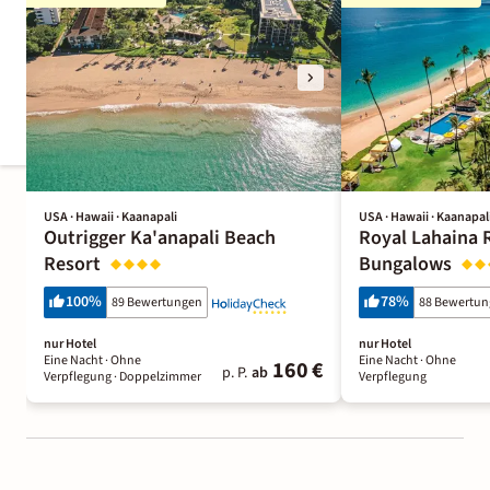
USA · Hawaii · Kaanapali
USA · Hawaii · Kaanapal
Outrigger Ka'anapali Beach
Royal Lahaina 
Resort
Bungalows
100
%
78
%
89 Bewertungen
88 Bewertu
nur Hotel
nur Hotel
Eine Nacht
· Ohne
Eine Nacht
· Ohne
160 €
p. P.
ab
Verpflegung
· Doppelzimmer
Verpflegung