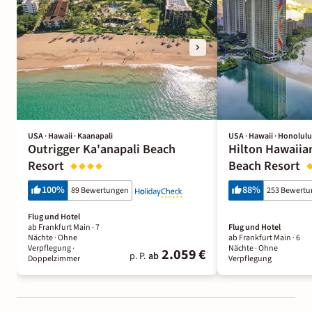
USA · Hawaii · Kaanapali
USA · Hawaii · Honolulu
Outrigger Ka'anapali Beach
Hilton Hawaiian
Resort
Beach Resort
100
%
88
%
89 Bewertungen
253 Bewert
Flug und Hotel
ab Frankfurt Main ·
7
Flug und Hotel
Nächte
· Ohne
ab Frankfurt Main ·
6
Verpflegung
·
Nächte
· Ohne
2.059 €
p. P.
ab
Doppelzimmer
Verpflegung