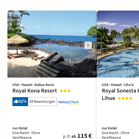
USA · Hawaii · Kailua-Kona
USA · Hawaii · Līhuʻe
Royal Kona Resort
Royal Sonesta 
Lihue
82
%
84 Bewertungen
nur Hotel
nur Hotel
Eine Nacht
· Ohne
Eine Nacht
· Ohne
115 €
p. P.
ab
Verpflegung
Verpflegung