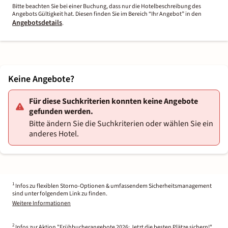
Bitte beachten Sie bei einer Buchung, dass nur die Hotelbeschreibung des
Angebots Gültigkeit hat. Diesen finden Sie im Bereich “Ihr Angebot” in den
Angebotsdetails
.
Keine Angebote?
Für diese Suchkriterien konnten keine Angebote
gefunden werden.
Bitte ändern Sie die Suchkriterien oder wählen Sie ein
anderes Hotel.
1
Infos zu flexiblen Storno-Optionen & umfassendem Sicherheitsmanagement
sind unter folgendem Link zu finden.
Weitere Informationen
2
Infos zur Aktion "Frühbucherangebote 2026: Jetzt die besten Plätze sichern!"