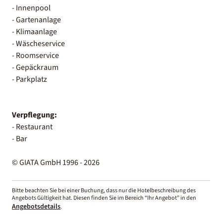
- Innenpool
- Gartenanlage
- Klimaanlage
- Wäscheservice
- Roomservice
- Gepäckraum
- Parkplatz
Verpflegung:
- Restaurant
- Bar
© GIATA GmbH 1996 - 2026
Bitte beachten Sie bei einer Buchung, dass nur die Hotelbeschreibung des
Angebots Gültigkeit hat. Diesen finden Sie im Bereich “Ihr Angebot” in den
Angebotsdetails
.