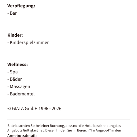
Verpflegung:
- Bar
Kinder:
- Kinderspielzimmer
Wellness:
- Spa
- Bäder
- Massagen
- Bademantel
© GIATA GmbH 1996 - 2026
Bitte beachten Sie bei einer Buchung, dass nur die Hotelbeschreibung des
Angebots Gültigkeit hat. Diesen finden Sie im Bereich “Ihr Angebot” in den
Angebotsdetails
.