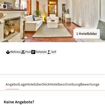
1 Hotelbilder
Wellness
Pool
Parkplatz
Golf
Angebot
Lage
Hotelüberblick
Hotelbeschreibung
Bewertungen
Keine Angebote?