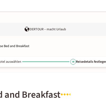
DERTOUR – macht Urlaub
e Bed and Breakfast
otel auswählen
Reisedetails festlege
 and Breakfast