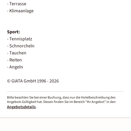
- Terrasse
- Klimaanlage
Sport:
- Tennisplatz
- Schnorcheln
- Tauchen
- Reiten
- Angeln
© GIATA GmbH 1996 - 2026
Bitte beachten Sie bei einer Buchung, dass nur die Hotelbeschreibung des
Angebots Gültigkeit hat. Diesen finden Sie im Bereich “Ihr Angebot” in den
Angebotsdetails
.