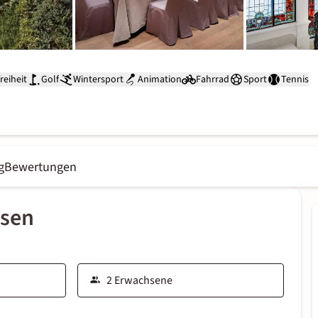
reiheit
Golf
Wintersport
Animation
Fahrrad
Sport
Tennis
g
Bewertungen
ssen