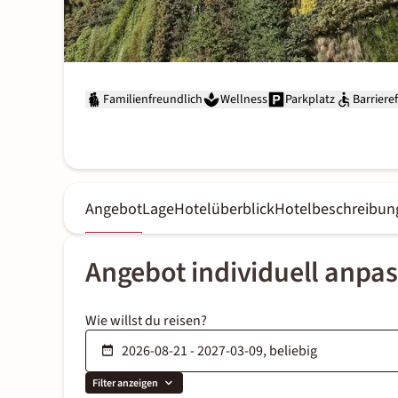
Familienfreundlich
Wellness
Parkplatz
Barrieref
Angebot
Lage
Hotelüberblick
Hotelbeschreibun
Angebot individuell anpa
Wie willst du reisen?
Filter anzeigen