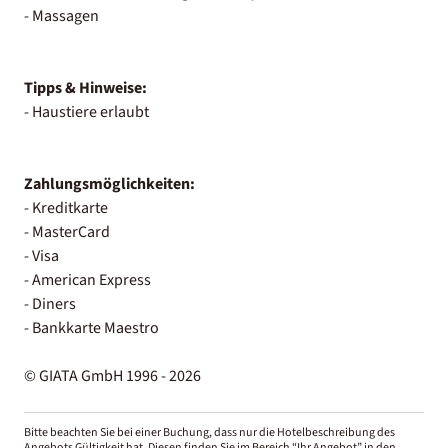
- Massagen
Tipps & Hinweise:
- Haustiere erlaubt
Zahlungsmöglichkeiten:
- Kreditkarte
- MasterCard
- Visa
- American Express
- Diners
- Bankkarte Maestro
© GIATA GmbH 1996 - 2026
Bitte beachten Sie bei einer Buchung, dass nur die Hotelbeschreibung des
Angebots Gültigkeit hat. Diesen finden Sie im Bereich “Ihr Angebot” in den