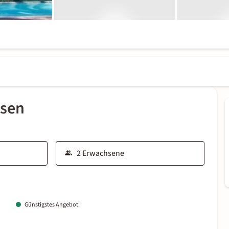
ssen
Günstigstes Angebot