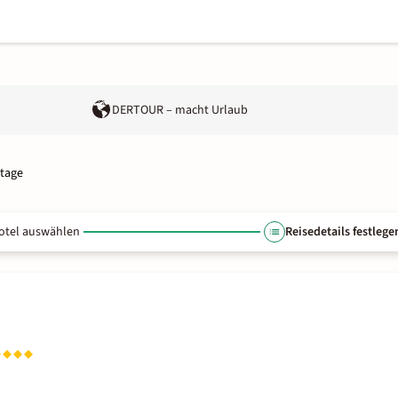
DERTOUR – macht Urlaub
itage
otel auswählen
Reisedetails festlege