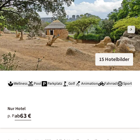
15 Hotelbilder
Wellness
Pool
Parkplatz
Golf
Animation
Fahrrad
Sport
Nur Hotel
63 €
ab
p. P.