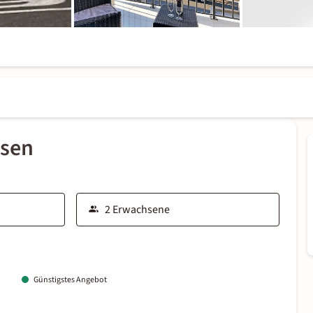
ssen
Günstigstes Angebot