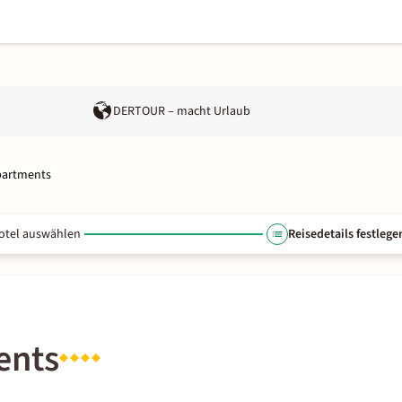
DERTOUR – macht Urlaub
partments
otel auswählen
Reisedetails festlege
ents