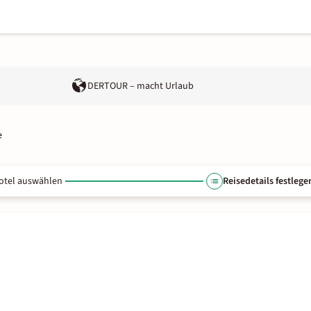
DERTOUR – macht Urlaub
e
otel auswählen
Reisedetails festlege