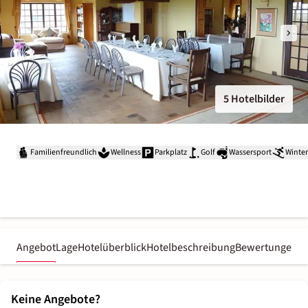
5 Hotelbilder
Familienfreundlich
Wellness
Parkplatz
Golf
Wassersport
Winter
Angebot
Lage
Hotelüberblick
Hotelbeschreibung
Bewertungen
Keine Angebote?