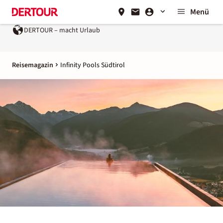
Menü
Urlaub
Ein Unternehmen der
REWE Group
Reisemagazin
Infinity Pools Südtirol