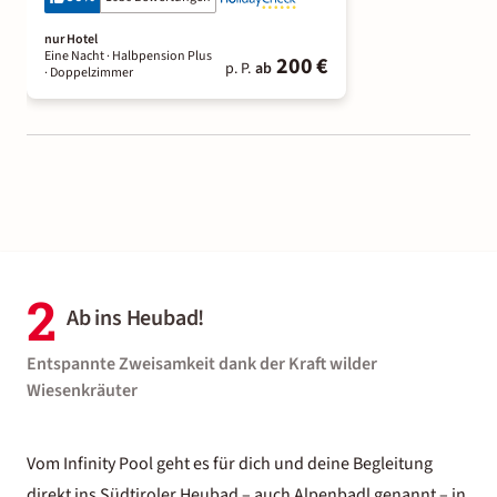
nur Hotel
Eine Nacht
· Halbpension Plus
200 €
p. P.
ab
· Doppelzimmer
2
Ab ins Heubad!
Entspannte Zweisamkeit dank der Kraft wilder
Wiesenkräuter
Vom Infinity Pool geht es für dich und deine Begleitung
direkt ins Südtiroler Heubad – auch Alpenbadl genannt – in