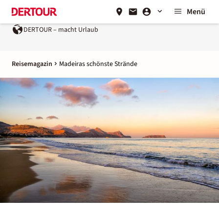
Menü
 Urlaub
Ein Unternehmen der
REWE Group
Reisemagazin
Madeiras schönste Strände