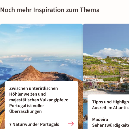
geschützten Buchten wie Prainha oder an den Naturpools
Landschaften Madeiras.
Noch mehr Inspiration zum Thema
von Porto Moniz. Auch Fajã dos Padres ist ein guter
Schnorchelspot – einige Katamarane kommen aus anderen
Orten Madeiras extra in die ruhige Bucht. Besonders bei
wenig Wind bleibt das Wasser dort häufig klar und ruhig.
Zwischen unterirdischen
Höhlenwelten und
majestätischen Vulkangipfeln:
Tipps und Highligh
Portugal ist voller
Auszeit im Atlantik
Überraschungen
Madeira
7 Naturwunder Portugals
Sehenswürdigkeit