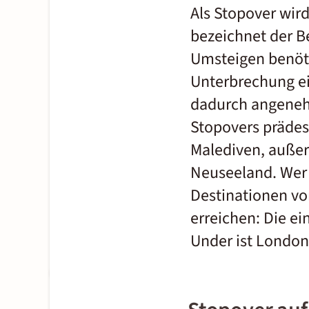
Als Stopover wird
bezeichnet der Be
Umsteigen benötig
Unterbrechung ei
dadurch angenehm
Stopovers prädest
Malediven, außer
Neuseeland. Wer d
Destinationen vo
erreichen: Die e
Under ist London 