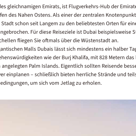
es gleichnamigen Emirats, ist Flugverkehrs-Hub der Emirate
fen des Nahen Ostens. Als einer der zentralen Knotenpunkt
e Stadt schon seit Langem zu den beliebtesten Orten für ei
ungebrochen. Für diese Reiseziele ist Dubai beispielsweise
chellen fliegen Sie oftmals über die Wüstenstadt an.
gantischen Malls Dubais
lässt sich mindestens ein halber Tag
henswürdigkeiten wie der Burj Khalifa, mit 828 Metern da
h angelegten Palm Islands. Eigentlich sollten Reisende bess
er einplanen – schließlich bieten herrliche Strände und tei
edingungen, um sich vom Jetlag zu erholen.