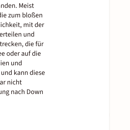
anden. Meist
 die zum bloßen
ichkeit, mit der
erteilen und
recken, die für
ee
oder auf die
lien und
t und kann diese
ar nicht
ndung nach Down