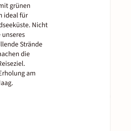
mit grünen
 ideal für
rdseeküste. Nicht
e unseres
allende Strände
machen die
eiseziel.
 Erholung am
Haag.