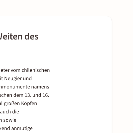
Weiten des
ometer vom chilenischen
it Neugier und
Steinmonumente namens
ischen dem 13. und 16.
al großen Köpfen
 auch die
en sowie
ckend anmutige