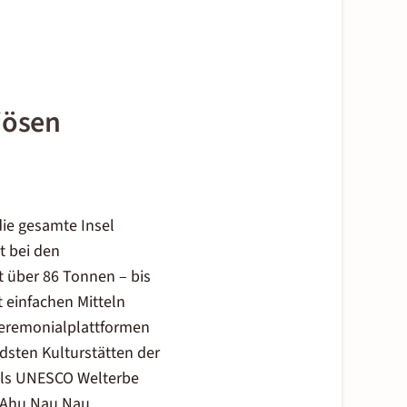
iösen
die gesamte Insel
t bei den
t über 86 Tonnen – bis
 einfachen Mitteln
Zeremonialplattformen
dsten Kulturstätten der
t als UNESCO Welterbe
 Ahu Nau Nau.