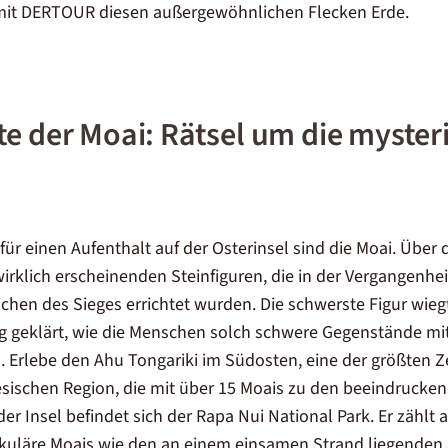
mit DERTOUR diesen außergewöhnlichen Flecken Erde.
te der Moai: Rätsel um die myster
ür einen Aufenthalt auf der Osterinsel sind die Moai. Über 
wirklich erscheinenden Steinfiguren, die in der Vergangenhei
chen des Sieges errichtet wurden. Die schwerste Figur wieg
tig geklärt, wie die Menschen solch schwere Gegenstände mit
. Erlebe den Ahu Tongariki im Südosten, eine der größten 
sischen Region, die mit über 15 Moais zu den beeindrucken
der Insel befindet sich der Rapa Nui National Park. Er zähl
akuläre Moais wie den an einem einsamen Strand liegenden