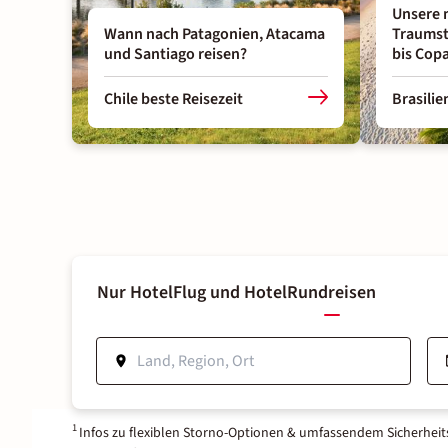
Unsere 
Wann nach Patagonien, Atacama
Traumst
und Santiago reisen?
bis Cop
Chile beste Reisezeit
Brasilie
Nur Hotel
Flug und Hotel
Rundreisen
1
Infos zu flexiblen Storno-Optionen & umfassendem Sicherhei