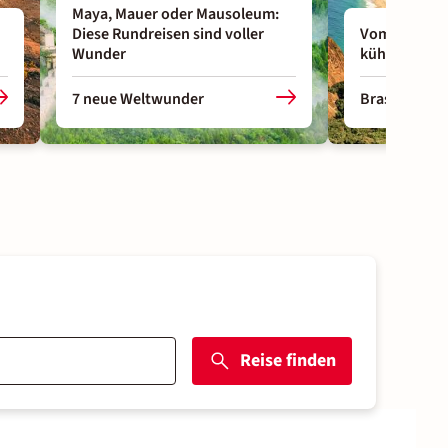
Maya, Mauer oder Mausoleum:
Diese Rundreisen sind voller
Vom tropisc
Wunder
kühlen Süde
7 neue Weltwunder
Brasilien bes
Reise finden