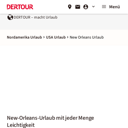
Menü
laub
Ein Unternehmen der
REWE Group
Nordamerika Urlaub
USA Urlaub
New Orleans Urlaub
New-Orleans-Urlaub mit jeder Menge
Leichtigkeit