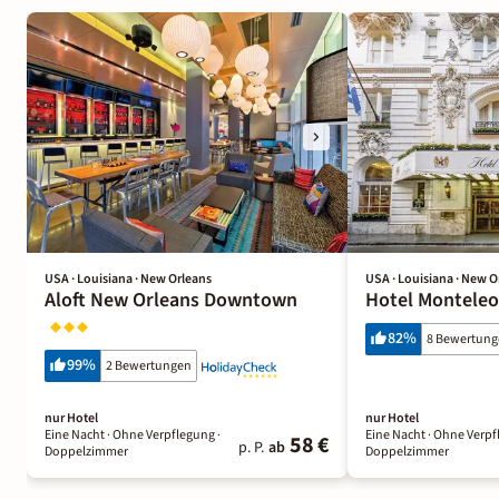
USA · Louisiana · New Orleans
USA · Louisiana · New O
Aloft New Orleans Downtown
Hotel Montele
82
%
8 Bewertun
99
%
2 Bewertungen
nur Hotel
nur Hotel
Eine Nacht
· Ohne Verpflegung
·
Eine Nacht
· Ohne Verpf
58 €
p. P.
ab
Doppelzimmer
Doppelzimmer