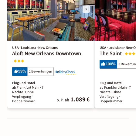
USA · Louisiana · New Orleans
USA · Louisiana · New O
Aloft New Orleans Downtown
The Saint
100
%
3 Bewertu
99
%
2 Bewertungen
Flug und Hotel
Flug und Hotel
ab Frankfurt Main ·
7
ab Frankfurt Main ·
7
Nächte
· Ohne
Nächte
· Ohne
Verpflegung
·
Verpflegung
·
1.089 €
p. P.
ab
Doppelzimmer
Doppelzimmer